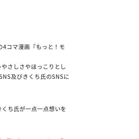
の4コマ漫画『もっと！モ
うやさしさやほっこりとし
NS及びきくち氏のSNSに
きくち氏が一点一点想いを