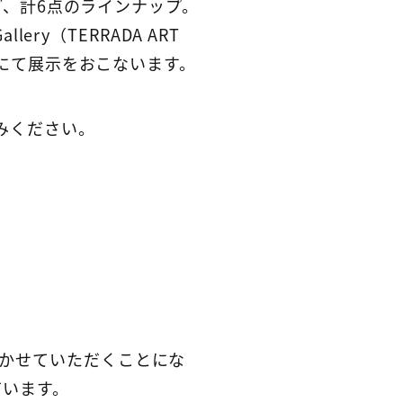
など、計6点のラインナップ。
ry（TERRADA ART
ate”にて展示をおこないます。
みください。
描かせていただくことにな
ています。