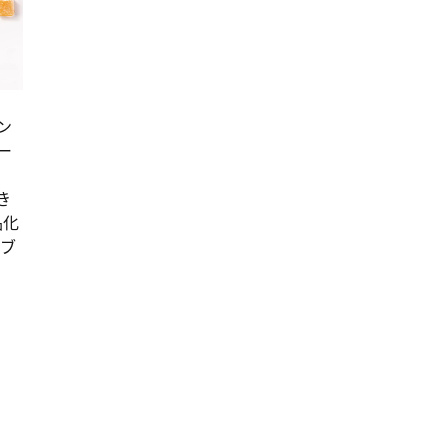
ン
ー
き
品化
ーブ